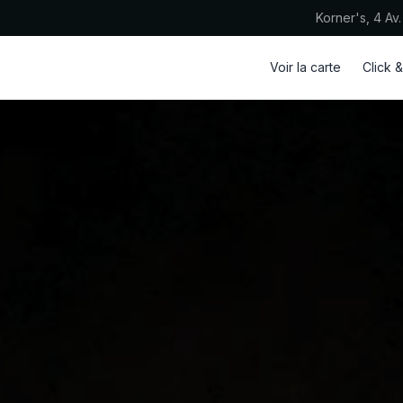
Korner's, 4 Av.
Voir la carte
Click &
keyboard_double_arrow_down